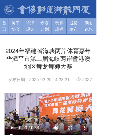
首
关于协
关于协
关于协
关于协
关于协
关于协
关于
管理
竞赛
竞赛
成绩
网友
页
会
会
会
会
会
会
协会
规定
计划
规程
发布
论坛
2024年福建省海峡两岸体育嘉年
华漳平市第二届海峡两岸暨港澳
地区舞龙舞狮大赛
发布日期：2025-02-20 14:28:21
2327