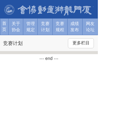
首
关于协
关于协
关于协
关于协
关于协
关于协
关于
管理
竞赛
竞赛
成绩
网友
页
会
会
会
会
会
会
协会
规定
计划
规程
发布
论坛
T
竞赛计划
更多栏目
o
g
--- end ---
g
l
e
n
a
v
i
g
a
t
i
o
n