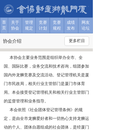
首
关于协
关于协
关于协
关于协
关于协
关于协
关于
管理
竞赛
竞赛
成绩
网友
页
会
会
会
会
会
会
协会
规定
计划
规程
发布
论坛
T
协会介绍
更多栏目
o
g
g
     本协会主要业务范围是组织举办全市、全
l
国、国际比赛，业务交流和技术咨询，组团参加
e
n
国内外龙狮竞赛及交流活动。登记管理机关是厦
a
门市民政局，相关行业主管部门是厦门市体育
v
i
局。本会接受登记管理机关和相关行业主管部门
g
的监督管理和业务指导。 
a
t
     本会依照《社会团体登记管理条例》的规
i
定，是由全市龙狮爱好者和一切热心支持龙狮运
o
n
动的个人、团体自愿组成的社会团体，是经厦门