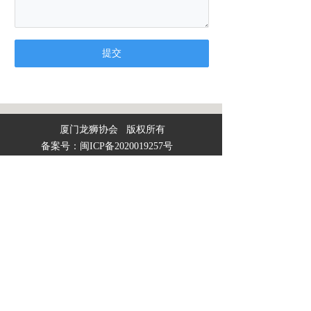
厦门龙狮协会   版权所有
备案号：闽ICP备2020019257号 
扫一扫
直接在手机上打开
友情链接:
中国龙狮运动协会