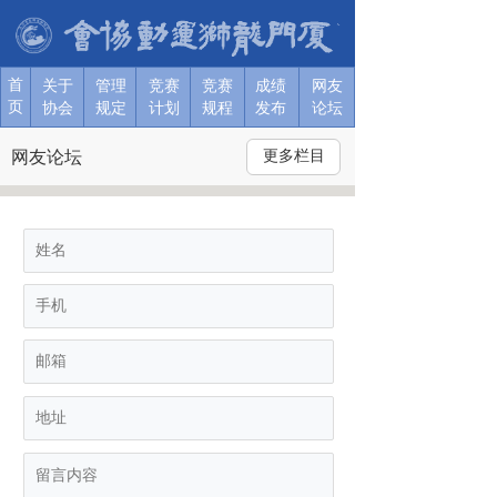
首
关于协
关于协
关于协
关于协
关于协
关于协
关于
管理
竞赛
竞赛
成绩
网友
页
会
会
会
会
会
会
协会
规定
计划
规程
发布
论坛
T
网友论坛
更多栏目
o
g
g
l
e
n
a
v
i
g
a
t
i
o
n