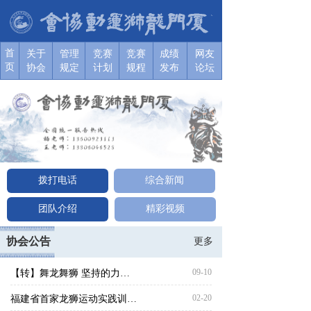
首
关于协
关于协
关于协
关于协
关于协
关于协
关于
管理
竞赛
竞赛
成绩
网友
页
会
会
会
会
会
会
协会
规定
计划
规程
发布
论坛
拨打电话
综合新闻
团队介绍
精彩视频
协会公告
更多
09-10
【转】舞龙舞狮 坚持的力量--吴泽荣
02-20
福建省首家龙狮运动实践训练基地在厦门市同安区祥桥社区居民委员会正式揭牌成立！