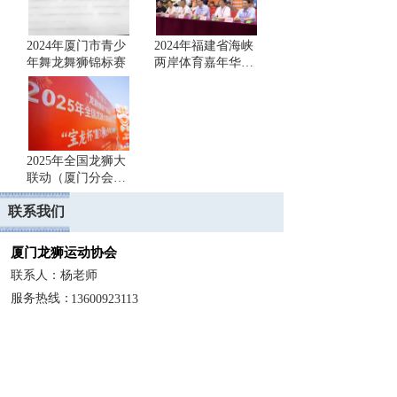
2024年厦门市青少
2024年福建省海峡
年舞龙舞狮锦标赛
两岸体育嘉年华漳
平市第二届海峡两
岸暨港澳地区舞龙
舞狮大赛
2025年全国龙狮大
联动（厦门分会
场）“宝龙杯”厦门
联系我们
狮王争霸赛圆满收
官！
厦门龙狮运动协会
联系人：杨老师
服务热线：
13600923113 
地址：厦门市集美区凤林中路48号（汉米舞蹈）
系统异常